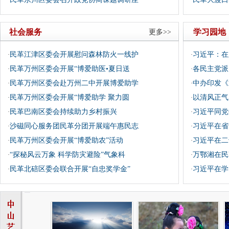
·
·
社会服务
学习园地
更多>>
民革江津区委会开展慰问森林防火一线护
习近平：在
·
·
民革万州区委会开展“博爱助医•夏日送
各民主党派
·
·
民革万州区委会赴万州二中开展博爱助学
中办印发《
·
·
民革万州区委会开展“博爱助学 聚力圆
以清风正气
·
·
民革巴南区委会持续助力乡村振兴
习近平同党
·
·
沙磁同心服务团民革分团开展端午惠民志
习近平在省
·
·
民革万州区委会开展“博爱助农”活动
习近平在二
·
·
“探秘风云万象 科学防灾避险”气象科
万鄂湘在民
·
·
民革北碚区委会联合开展“自忠奖学金”
习近平在学
·
·