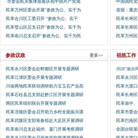
市委会机关集体观看庆祝中国共产党成
中国国民党
·
·
民革万州区委会开展“参政为公、实干为
喜报：重庆
·
·
民革合川区工委召开 “参政为公、实干
民革长寿区
·
·
民革璧山区总支召开“参政为公、实干为
民革长寿区
·
·
民革南川总支召开“参政为公、实干为民
民革万州区
·
·
参政议政
祖统工作
更多>>
民革永川区委会赴郫都区开展专题调研
2026“渝
·
·
民革江津区委会开展专题调研
民革永川区
·
·
川渝两地民革联动调研助力宝玉石产业高
民革大渡口
·
·
民革石柱县总支部赴黔江区开展专题调研
民革长寿区
·
·
两区民革组织联合开展专题调研
民革渝中、
·
·
民革涪陵区委会召开助力乡村全面振兴课
民革市委会
·
·
民革武隆区支部筹备组赴大足区开展调研
民革巴南区
·
·
民革南川总支赴福州、厦门开展考察调研
全国台联第
·
·
民革永川区委会召开政党协商课题调研座
民革大渡口