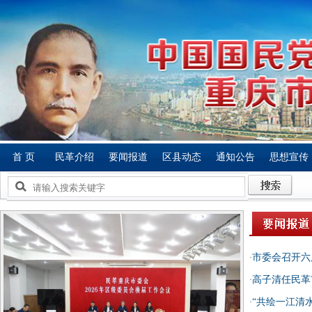
首 页
民革介绍
要闻报道
区县动态
通知公告
思想宣传
市委会召开六
·
高子清任民革
·
“共绘一江清
·