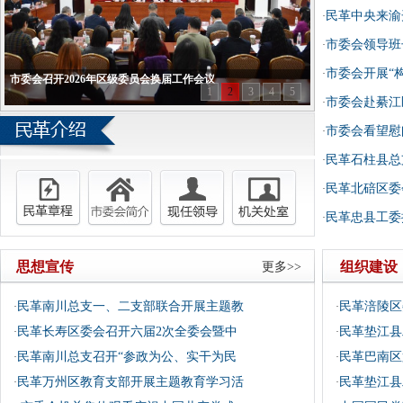
民革中央来渝
·
市委会领导班
·
市委会开展“
·
市委会召开2026年区级委员会换届工作会议
1
2
3
4
5
市委会赴綦江
·
市委会看望慰
·
民革石柱县总
·
民革北碚区委
·
民革忠县工委
·
思想宣传
组织建设
更多>>
民革南川总支一、二支部联合开展主题教
民革涪陵区
·
·
民革长寿区委会召开六届2次全委会暨中
民革垫江县
·
·
民革南川总支召开“参政为公、实干为民
民革巴南区
·
·
民革万州区教育支部开展主题教育学习活
民革垫江县
·
·