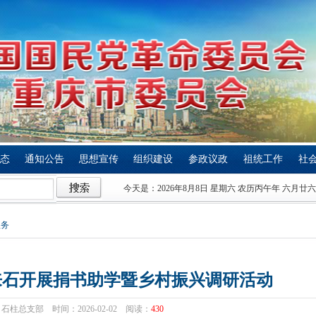
态
通知公告
思想宣传
组织建设
参政议政
祖统工作
社
今天是：2026年8月8日 星期六 农历丙午年 六月廿六
服务
来石开展捐书助学暨乡村振兴调研活动
石柱总支部 时间：2026-02-02 阅读：
430