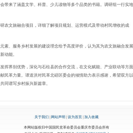
委会带来了涵盖文学、科普、少儿读物等多个品类的书籍。调研组一行实
调研农文旅融合项目，详细了解项目规划、运营模式及带动村民增收的成
战元素、服务乡村发展的建设理念给予高度评价，认为其为农文旅融合发
了新动能。
续发挥界别优势，深化与石柱县的合作交流，在文化赋能、产业联动等方
贡献民革力量。谭道洪对民革北碚区委会的倾情助力表示感谢，希望双方
，共同谱写乡村振兴新篇章。
关于我们
|
网站声明
|
设为首页
|
加入收藏
本网站版权归中国国民党革命委员会重庆市委员会所有