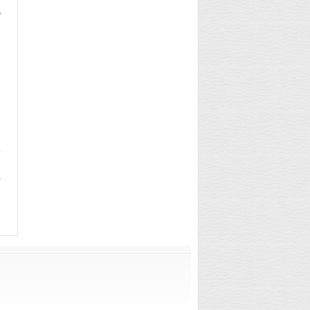
地
展
面
以