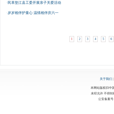
·民革垫江县工委开展亲子关爱活动
·岁岁相伴护童心 温情相伴庆六一
1
2
3
4
5
6
关于我们
|
本网站版权归中
未经允许 不得
公安备案号：渝