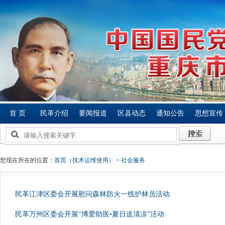
首 页
民革介绍
要闻报道
区县动态
通知公告
思想宣传
您现在所在的位置：
首页（技术运维使用）
>
社会服务
·民革江津区委会开展慰问森林防火一线护林员活动
·民革万州区委会开展“博爱助医•夏日送清凉”活动