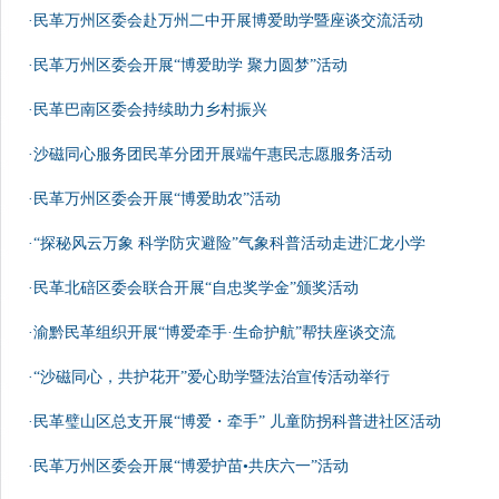
·民革万州区委会赴万州二中开展博爱助学暨座谈交流活动
·民革万州区委会开展“博爱助学 聚力圆梦”活动
·民革巴南区委会持续助力乡村振兴
·沙磁同心服务团民革分团开展端午惠民志愿服务活动
·民革万州区委会开展“博爱助农”活动
·“探秘风云万象 科学防灾避险”气象科普活动走进汇龙小学
·民革北碚区委会联合开展“自忠奖学金”颁奖活动
·渝黔民革组织开展“博爱牵手·生命护航”帮扶座谈交流
·“沙磁同心，共护花开”爱心助学暨法治宣传活动举行
·民革璧山区总支开展“博爱・牵手” 儿童防拐科普进社区活动
·民革万州区委会开展“博爱护苗•共庆六一”活动